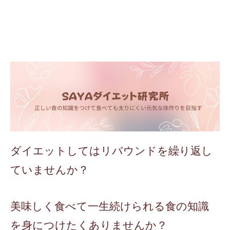
内
容
を
ス
キ
ッ
プ
ダイエットしてはリバウンドを繰り返し
ていませんか？
美味しく食べて一生続けられる食の知識
を身につけたくありませんか？